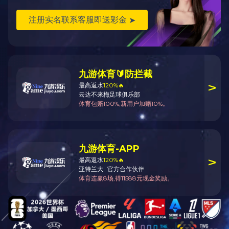
更多产品
相关产品
电清检测头刀砧
意大利风机